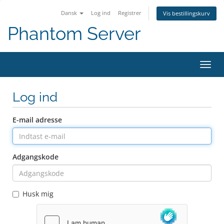
Dansk
Log ind
Registrer
Vis bestillingskurv
Phantom Server
Skift
Log ind
E-mail adresse
Adgangskode
Husk mig