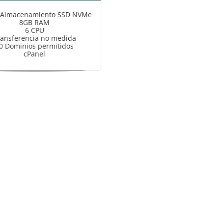
 Almacenamiento SSD NVMe
8GB RAM
6 CPU
ransferencia no medida
0 Dominios permitidos
cPanel