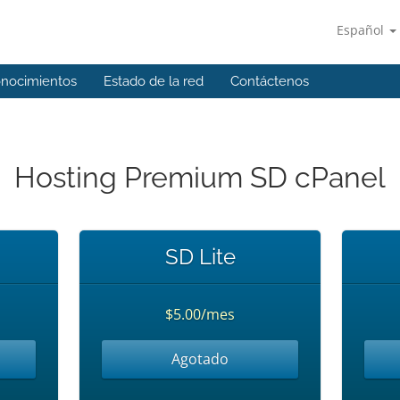
Español
onocimientos
Estado de la red
Contáctenos
Hosting Premium SD cPanel
SD Lite
$5.00/mes
Agotado