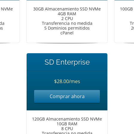
D NVMe
30GB Almacenamiento SSD NVMe
100GB
4GB RAM
2 CPU
da
Transferencia no medida
T
os
5 Dominios permitidos
2
cPanel
SD Enterprise
$28.00/mes
Comprar ahora
120GB Almacenamiento SSD NVMe
10GB RAM
8 CPU
Transferencia no medida