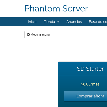
Phantom Server
Inicio
Tienda
Anuncios
Base de c
Mostrar menú
SD Starter
$8.00/mes
Comprar ahora