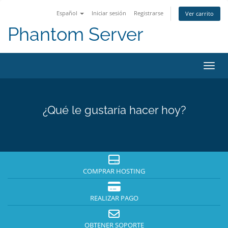
Español
Iniciar sesión
Registrarse
Ver carrito
Phantom Server
Activ
¿Qué le gustaría hacer hoy?
COMPRAR HOSTING
REALIZAR PAGO
OBTENER SOPORTE