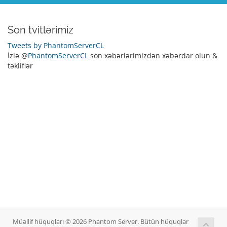
Son tvitlərimiz
Tweets by PhantomServerCL
İzlə @
PhantomServerCL
son xəbərlərimizdən xəbərdar olun &
təkliflər
Müəllif hüquqları © 2026 Phantom Server. Bütün hüquqlar