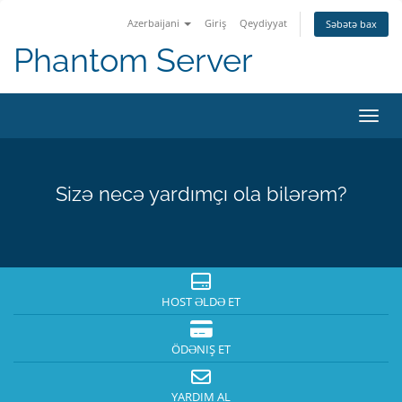
Azerbaijani
Giriş
Qeydiyyat
Səbətə bax
Phantom Server
Naviq
Sizə necə yardımçı ola bilərəm?
HOST ƏLDƏ ET
ÖDƏNIŞ ET
YARDIM AL