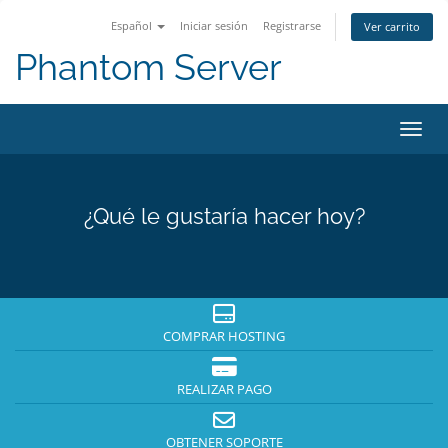
Español
Iniciar sesión
Registrarse
Ver carrito
Phantom Server
Activ
¿Qué le gustaría hacer hoy?
COMPRAR HOSTING
REALIZAR PAGO
OBTENER SOPORTE