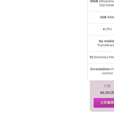
60GB
Almacena
SSD NVM
6GB
RA
4
CPU
No medid
Transferen
10
Dominios Per
DirectAdmin
Pa
control
只有
$6.00/
立即購買