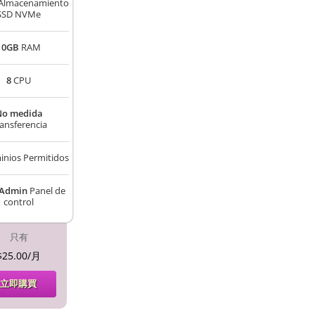
Almacenamiento
SSD NVMe
10GB
RAM
8
CPU
No medida
ansferencia
nios Permitidos
tAdmin
Panel de
control
只有
$25.00/月
立即購買