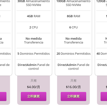
miento
30GB
Almacenamiento
100GB
Almacenamiento
120GB
e
SSD NVMe
SSD NVMe
M
4GB
RAM
8GB
RAM
2
CPU
6
CPU
a
No medida
No medida
cia
Transferencia
Transferencia
Tr
mitidos
5
Dominios Permitidos
20
Dominios Permitidos
40
Domi
nel de
DirectAdmin
Panel de
DirectAdmin
Panel de
Direc
control
control
只有
只有
月
$4.00/月
$16.00/月
立即購買
立即購買