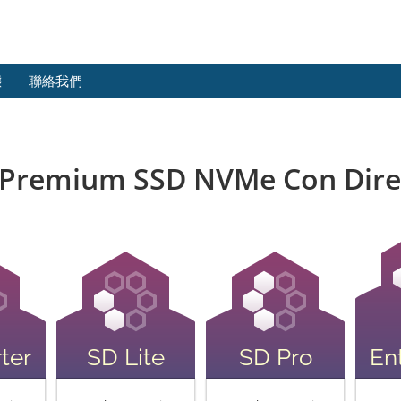
態
聯絡我們
 Premium SSD NVMe Con Dir
ter
SD Lite
SD Pro
En