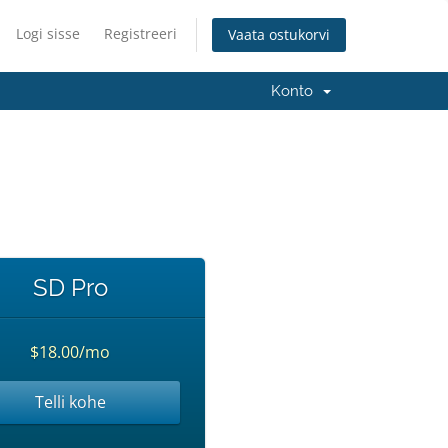
Logi sisse
Registreeri
Vaata ostukorvi
Konto
SD Pro
$18.00/mo
Telli kohe