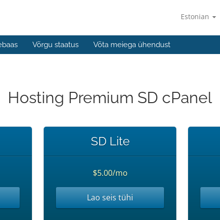
Estonian
ebaas
Võrgu staatus
Võta meiega ühendust
Hosting Premium SD cPanel
SD Lite
$5.00/mo
Lao seis tühi