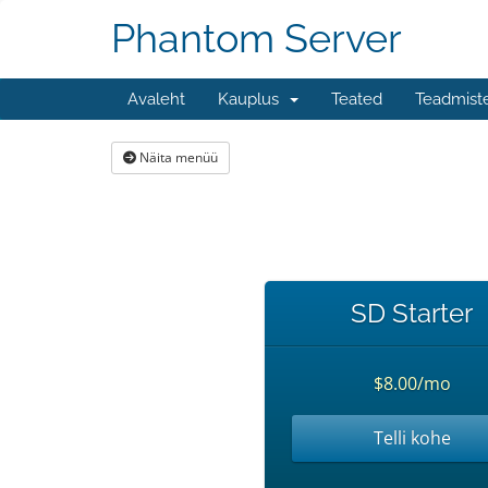
Phantom Server
Avaleht
Kauplus
Teated
Teadmist
Näita menüü
SD Starter
$8.00/mo
Telli kohe