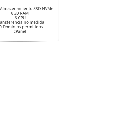
 Almacenamiento SSD NVMe
8GB RAM
6 CPU
ransferencia no medida
0 Dominios permitidos
cPanel