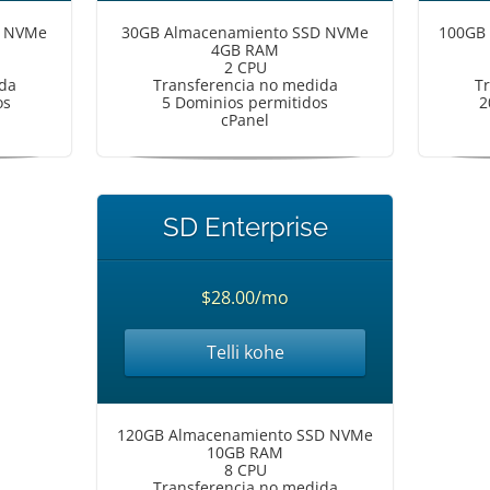
D NVMe
30GB Almacenamiento SSD NVMe
100GB
4GB RAM
2 CPU
da
Transferencia no medida
T
os
5 Dominios permitidos
2
cPanel
SD Enterprise
$28.00/mo
Telli kohe
120GB Almacenamiento SSD NVMe
10GB RAM
8 CPU
Transferencia no medida